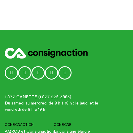
Social media link icon-instagram
Social media link icon-facebook
Social media link icon-tiktok
Social media link icon-linkedin
Social media link icon-youtube-p
1 877 CANETTE (1 877 226-3883)
Du samedi au mercredi de 8 h à 18 h ; le jeudi et le
vendredi de 8 h à 19 h
CONSIGNACTION
CONSIGNE
AQRCB et Consignaction
La consigne élargie