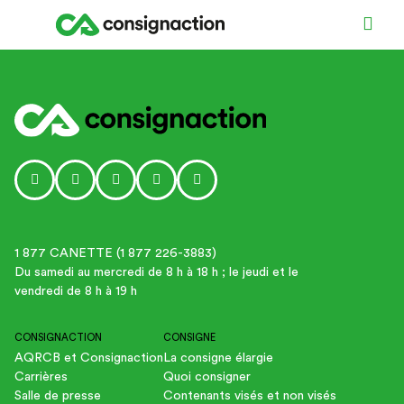
Social media link icon-instagram
Social media link icon-facebook
Social media link icon-tiktok
Social media link icon-linkedin
Social media link icon-youtube-p
1 877 CANETTE (1 877 226-3883)
Du samedi au mercredi de 8 h à 18 h ; le jeudi et le
vendredi de 8 h à 19 h
CONSIGNACTION
CONSIGNE
AQRCB et Consignaction
La consigne élargie
Carrières
Quoi consigner
Salle de presse
Contenants visés et non visés